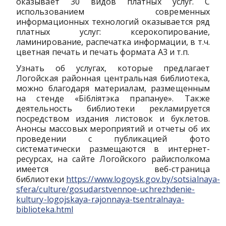
оказывает 30 видов платных услуг. C
использованием современных
информационных технологий оказывается ряд
платных услуг: ксерокопирование,
ламинирование, распечатка информации, в т.ч.
цветная печать и печать формата А3 и т.п.
Узнать об услугах, которые предлагает
Логойская районная центральная библиотека,
можно благодаря материалам, размещенным
на стенде «Бібліятэка прапануе». Также
деятельность библиотеки рекламируется
посредством издания листовок и буклетов.
Анонсы массовых мероприятий и отчеты об их
проведении с публикацией фото
систематически размещаются в интернет-
ресурсах, на сайте Логойского райисполкома
имеется веб-страница
библиотеки
https://www.logoysk.gov.by/sotsialnaya-
sfera/culture/gosudarstvennoe-uchrezhdenie-
kultury-logojskaya-rajonnaya-tsentralnaya-
biblioteka.html